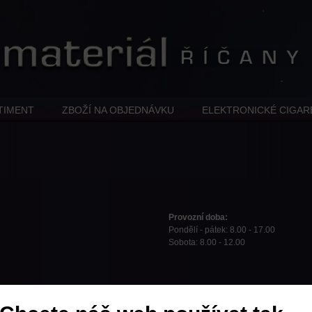
TIMENT
ZBOŽÍ NA OBJEDNÁVKU
ELEKTRONICKÉ CIGAR
Provozní doba:
Pondělí - pátek: 8.00 - 17.00
Sobota: 8.00 - 12.00